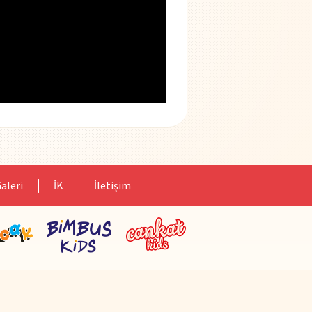
aleri
İK
İletişim