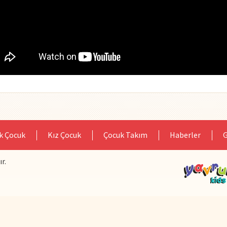
k Çocuk
Kız Çocuk
Çocuk Takım
Haberler
G
r.