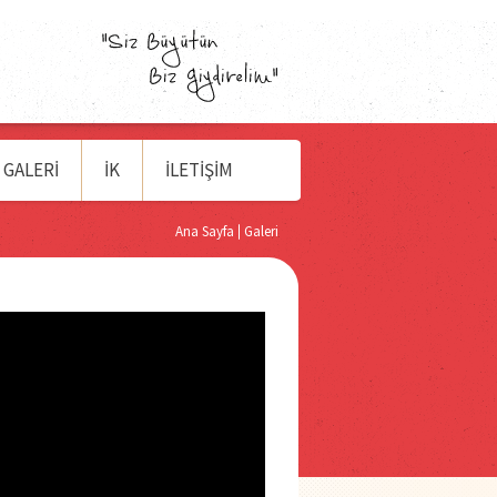
GALERI
İK
İLETIŞIM
Ana Sayfa
Galeri